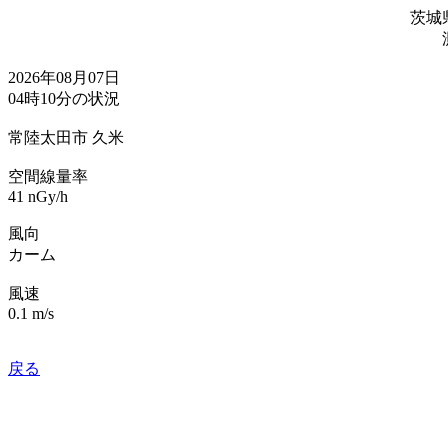
茨城
2026年08月07日
04時10分の状況
常陸太田市 久米
空間線量率
41 nGy/h
風向
カーム
風速
0.1 m/s
戻る